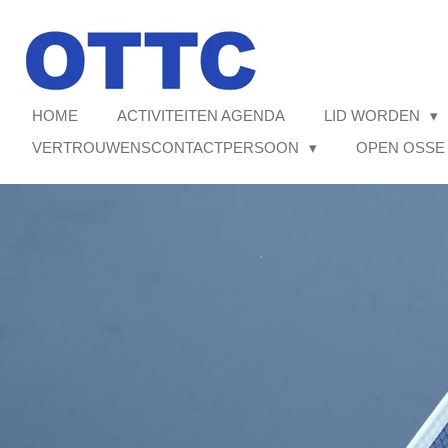
Ga
direct
naar
de
hoofdinhoud
HOME
ACTIVITEITEN AGENDA
LID WORDEN
VERTROUWENSCONTACTPERSOON
OPEN OSSE