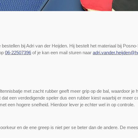
 bestellen bij Adri van der Heijden. Hij bestelt het materiaal bij Posn
 op
06-22507396
of je kan een mail sturen naar
adri.vander.heijden@h
eltennisbatje met zacht rubber geeft meer grip op de bal, waardoor je 
 dat een verdedigende speler dus een rubber kiest waarbij er meer c
met een hogere snelheid. Hierdoor lever je echter wel in op controle.
 voorkeur en de ene greep is niet per se beter dan de andere. De mee