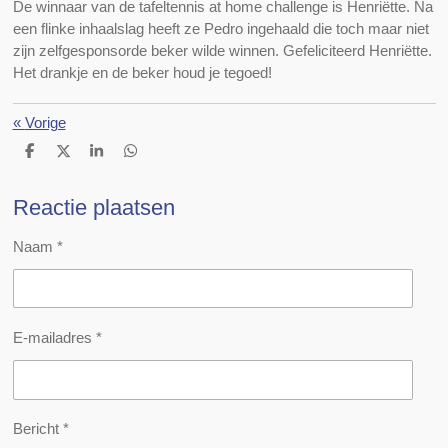
De winnaar van de tafeltennis at home challenge is Henriëtte. Na
een flinke inhaalslag heeft ze Pedro ingehaald die toch maar niet
zijn zelfgesponsorde beker wilde winnen. Gefeliciteerd Henriëtte.
Het drankje en de beker houd je tegoed!
«
Vorige
D
D
S
D
e
e
h
e
l
e
a
l
e
l
r
e
Reactie plaatsen
n
e
n
Naam *
E-mailadres *
Bericht *