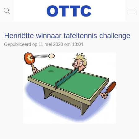
Ga
direct
naar
de
hoofdinhoud
Henriëtte winnaar tafeltennis challenge
Gepubliceerd op 11 mei 2020 om 19:04