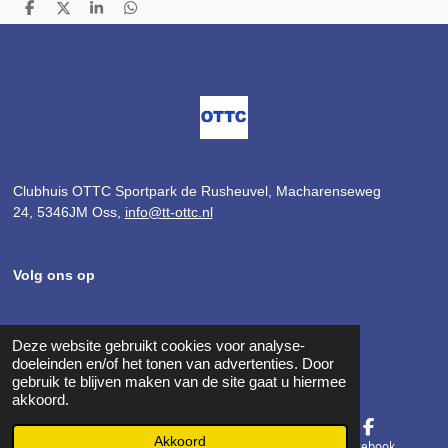
D
D
S
D
e
e
h
e
l
e
a
l
e
l
r
e
n
e
n
Clubhuis OTTC Sportpark de Rusheuvel,
Macharenseweg
24,
5346JM Oss,
info@tt-ottc.nl
Volg ons op
Deze website gebruikt cookies voor analyse-
F
I
doeleinden en/of het tonen van advertenties. Door
a
n
gebruik te blijven maken van de site gaat u hiermee
c
s
akkoord.
e
t
b
a
Akkoord
o
g
E-mailadres
Kaart
Facebook