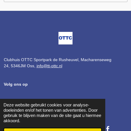
Clubhuis OTTC Sportpark de Rusheuvel,
Macharenseweg
24,
5346JM Oss,
info@tt-ottc.nl
Volg ons op
Deze website gebruikt cookies voor analyse-
F
I
doeleinden en/of het tonen van advertenties. Door
a
n
gebruik te blijven maken van de site gaat u hiermee
c
s
akkoord.
e
t
b
a