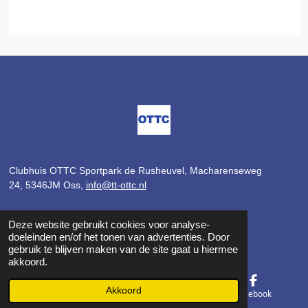
Clubhuis OTTC Sportpark de Rusheuvel,
Macharenseweg
24,
5346JM Oss,
info@tt-ottc.nl
Deze website gebruikt cookies voor analyse-
Volg ons op
doeleinden en/of het tonen van advertenties. Door
gebruik te blijven maken van de site gaat u hiermee
akkoord.
F
I
Akkoord
E-mailadres
Kaart
Facebook
a
n
c
s